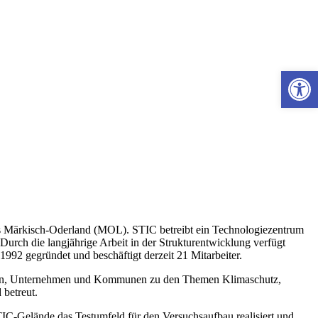
Werkzeugle
eis Märkisch-Oderland (MOL). STIC betreibt ein Technologiezentrum
rch die langjährige Arbeit in der Strukturentwicklung verfügt
2 gegründet und beschäftigt derzeit 21 Mitarbeiter.
erInnen, Unternehmen und Kommunen zu den Themen Klimaschutz,
 betreut.
IC-Gelände das Testumfeld für den Versuchsaufbau realisiert und