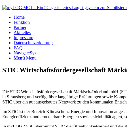
Home
Funktion
Partner
Aktuelles
Impressum
Datenschutzerklärung
FAQ
NavigateSys
Menü
Menü
STIC Wirtschaftsfördergesellschaft Mär
Die STIC Wirtschaftsfördergesellschaft Märkisch-Oderland mbH (STIC
in Strausberg und verfügt über langjährige Erfahrungen sowie Kompe
STIC über ein gut ausgebautes Netzwerk zu den kommunalen Entschei
Im STIC ist der Bereich Klimaschutz, Energie und Innovation angesi
Energieeffizienz und erneuerbare Energien sowie e-Mobilität agiert, 
In myLOG MOL übernimmt STIC die Öffentlichkeitsarbeit und die Koor