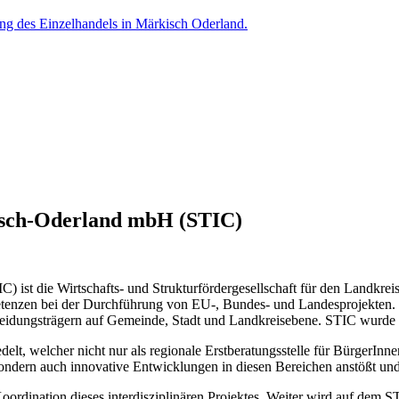
kisch-Oderland mbH (STIC)
) ist die Wirtschafts- und Strukturfördergesellschaft für den Landkr
tenzen bei der Durchführung von EU-, Bundes- und Landesprojekten. Du
dungsträgern auf Gemeinde, Stadt und Landkreisebene. STIC wurde 199
edelt, welcher nicht nur als regionale Erstberatungsstelle für Bürg
sondern auch innovative Entwicklungen in diesen Bereichen anstößt und
dination dieses interdisziplinären Projektes. Weiter wird auf dem ST