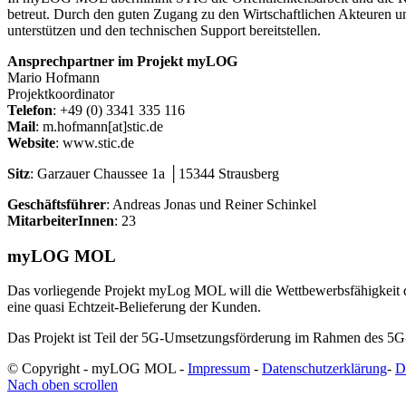
betreut. Durch den guten Zugang zu den Wirtschaftlichen Akteuren 
unterstützen und den technischen Support bereitstellen.
Ansprechpartner im Projekt myLOG
Mario Hofmann
Projektkoordinator
Telefon
: +49 (0) 3341 335 116
Mail
: m.hofmann[at]stic.de
Website
: www.stic.de
Sitz
: Garzauer Chaussee 1a │15344 Strausberg
Geschäftsführer
: Andreas Jonas und Reiner Schinkel
MitarbeiterInnen
: 23
myLOG MOL
Das vorliegende Projekt
myLog MOL
will die Wettbewerbsfähigkeit
eine quasi Echtzeit-Belieferung der Kunden.
Das Projekt ist Teil der 5G-Umsetzungsförderung im Rahmen des 5
© Copyright - myLOG MOL -
Impressum
-
Datenschutzerklärung
-
D
Nach oben scrollen